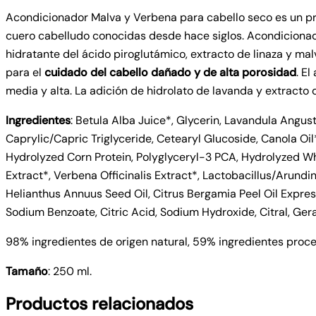
Acondicionador Malva y Verbena para cabello seco es un pro
cuero cabelludo conocidas desde hace siglos. Acondiciona
hidratante del ácido piroglutámico, extracto de linaza y malv
para el
cuidado del cabello dañado y de alta porosidad
. E
media y alta. La adición de hidrolato de lavanda y extracto
Ingredientes
: Betula Alba Juice*, Glycerin, Lavandula Angus
Caprylic/Capric Triglyceride, Cetearyl Glucoside, Canola Oil
Hydrolyzed Corn Protein, Polyglyceryl-3 PCA, Hydrolyzed Wh
Extract*, Verbena Officinalis Extract*, Lactobacillus/Arundi
Helianthus Annuus Seed Oil, Citrus Bergamia Peel Oil Expr
Sodium Benzoate, Citric Acid, Sodium Hydroxide, Citral, Geran
98% ingredientes de origen natural, 59% ingredientes proce
Tamaño
: 250 ml.
Productos relacionados