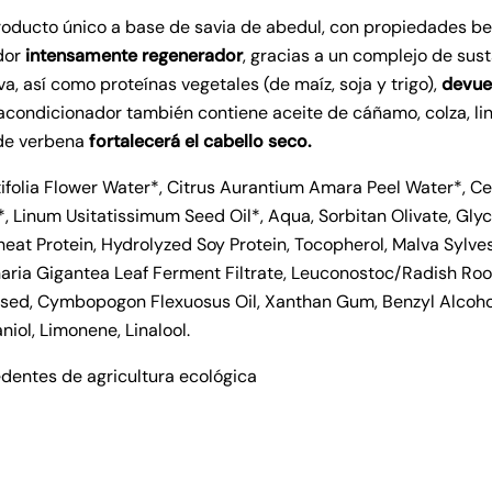
ducto único a base de savia de abedul, con propiedades bene
dor
intensamente regenerador
, gracias a un complejo de sust
a, así como proteínas vegetales (de maíz, soja y trigo),
devuelv
l acondicionador también contiene aceite de cáñamo, colza, li
 de verbena
fortalecerá el cabello seco.
tifolia Flower Water*, Citrus Aurantium Amara Peel Water*, Ce
*, Linum Usitatissimum Seed Oil*, Aqua, Sorbitan Olivate, Glyc
eat Protein, Hydrolyzed Soy Protein, Tocopherol, Malva Sylve
naria Gigantea Leaf Ferment Filtrate, Leuconostoc/Radish Root
essed, Cymbopogon Flexuosus Oil, Xanthan Gum, Benzyl Alcoho
iol, Limonene, Linalool.
dentes de agricultura ecológica