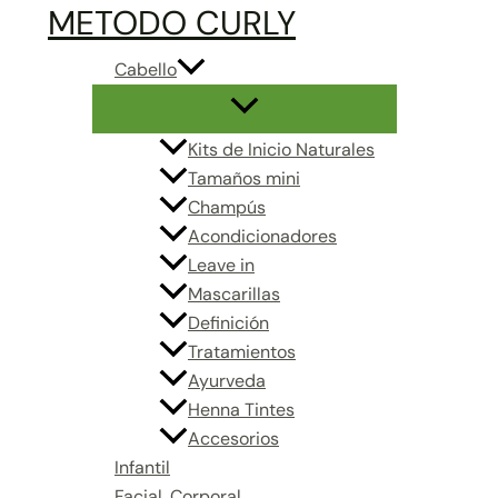
Ir
Acondicionador
METODO CURLY
al
Ecológico
Cabello
contenido
para
Cabello
Seco
Kits de Inicio Naturales
(ślaz
Tamaños mini
werbena)
Champús
cantidad
Acondicionadores
Leave in
Mascarillas
Definición
Tratamientos
Ayurveda
Henna Tintes
Accesorios
Infantil
Facial, Corporal