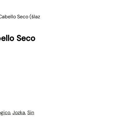
abello Seco (ślaz
ello Seco
ógico
,
Jozka
,
Sin