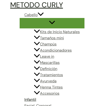
Ir
METODO CURLY
Rango
al
de
Cabello
contenido
precios:
desde
15,00€
Kits de Inicio Naturales
hasta
Tamaños mini
23,50€
Champús
Acondicionadores
Leave in
Mascarillas
Definición
Tratamientos
Ayurveda
Henna Tintes
Accesorios
Infantil
Facial, Corporal