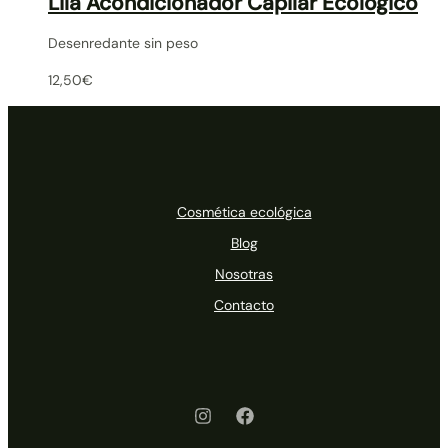
Lila Acondicionador Capilar Ecológico
Desenredante sin peso
12,50
€
Cosmética ecológica
Blog
Nosotras
Contacto