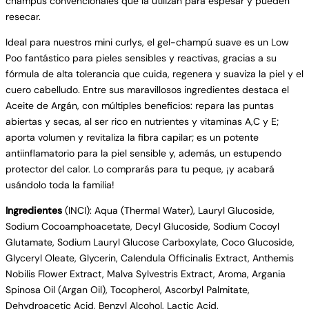
champús convencionales que la utilizan para espesar y pueden
resecar.
Ideal para nuestros mini curlys, el gel-champú suave es un Low
Poo fantástico para pieles sensibles y reactivas, gracias a su
fórmula de alta tolerancia que cuida, regenera y suaviza la piel y el
cuero cabelludo. Entre sus maravillosos ingredientes destaca el
Aceite de Argán, con múltiples beneficios: repara las puntas
abiertas y secas, al ser rico en nutrientes y vitaminas A,C y E;
aporta volumen y revitaliza la fibra capilar; es un potente
antiinflamatorio para la piel sensible y, además, un estupendo
protector del calor. Lo comprarás para tu peque, ¡y acabará
usándolo toda la familia!
Ingredientes
(INCI): Aqua (Thermal Water), Lauryl Glucoside,
Sodium Cocoamphoacetate, Decyl Glucoside, Sodium Cocoyl
Glutamate, Sodium Lauryl Glucose Carboxylate, Coco Glucoside,
Glyceryl Oleate, Glycerin, Calendula Officinalis Extract, Anthemis
Nobilis Flower Extract, Malva Sylvestris Extract, Aroma, Argania
Spinosa Oil (Argan Oil), Tocopherol, Ascorbyl Palmitate,
Dehydroacetic Acid, Benzyl Alcohol, Lactic Acid.