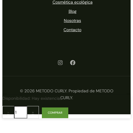
Cosmética ecológica
Blog
Nosotras
Contacto
© 2026 METODO CURLY. Propiedad de METODO
CURLY.
Alma
Disponibilidad:
Hay existencias
Secret
Gel
-
+
COMPRAR
Champú
Ultra-
Suave.