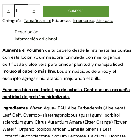
-
+
COMPRAR
Categoría:
Tamaños mini
Etiquetas:
Innersense
,
Sin coco
Descripción
Información adicional
Aumenta el volumen
de tu cabello desde la raíz hasta las puntas
con esta loción voluminizadora formulada con miel orgánica
certificada y aloe vera para brindar plenitud y manejabilidad
incluso al cabello más fino
. Los aminoácidos de arroz y el
eucalipto agregan hidratación, mejorando el brillo.
Funciona bien con todo tipo de cabello. Contiene una pequeña
cantidad de proteína hidrolizada.
Ingredientes
: Water, Aqua- EAU, Aloe Barbadensis (Aloe Vera)
Leaf Gel*, Cyamop-sistetragonolobus (guar) gum*, sorbitol,
sclerotium gum, Citrus Aurantium Amara (Bitter Orange) Flower
Water*, Organic Rooibos African Camellia Sinensis Leaf
Extract*Gluconolactone, Sodium Benzoate, Calcium Gluconate,