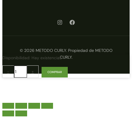
© 2026 METODO CURLY. Propiedad de METODO
CURLY.
Innersense
Disponibilidad:
Hay existencias
I
create
-
+
COMPRAR
Volume
59
ml.
cantidad