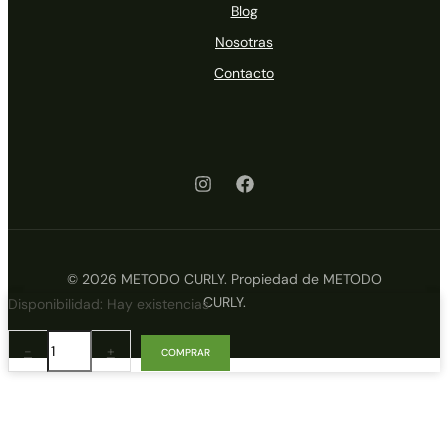
Blog
Nosotras
Contacto
© 2026 METODO CURLY. Propiedad de METODO
CURLY.
ArmoniaBio
Disponibilidad:
Hay existencias
Shikakai
100
-
+
COMPRAR
gr.
cantidad