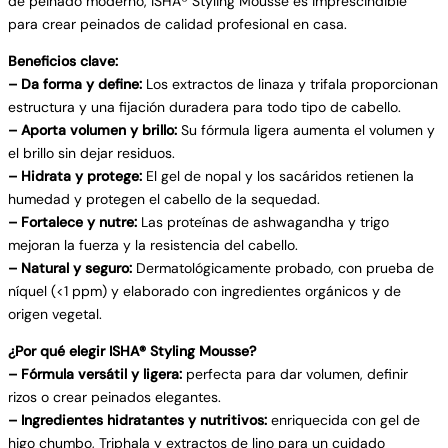
de peinado moderno, ISHA® Styling Mousse es imprescindible
para crear peinados de calidad profesional en casa.
Beneficios clave:
– Da forma y define:
Los extractos de linaza y trifala proporcionan
estructura y una fijación duradera para todo tipo de cabello.
– Aporta volumen y brillo:
Su fórmula ligera aumenta el volumen y
el brillo sin dejar residuos.
– Hidrata y protege:
El gel de nopal y los sacáridos retienen la
humedad y protegen el cabello de la sequedad.
– Fortalece y nutre:
Las proteínas de ashwagandha y trigo
mejoran la fuerza y ​​la resistencia del cabello.
– Natural y seguro:
Dermatológicamente probado, con prueba de
níquel (<1 ppm) y elaborado con ingredientes orgánicos y de
origen vegetal.
¿Por qué elegir ISHA® Styling Mousse?
– Fórmula versátil y ligera:
perfecta para dar volumen, definir
rizos o crear peinados elegantes.
– Ingredientes hidratantes y nutritivos:
enriquecida con gel de
higo chumbo, Triphala y extractos de lino para un cuidado