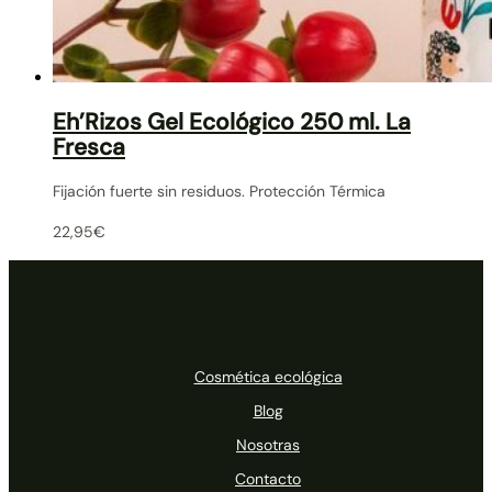
Eh’Rizos Gel Ecológico 250 ml. La
Fresca
Fijación fuerte sin residuos. Protección Térmica
22,95
€
Cosmética ecológica
Blog
Nosotras
Contacto