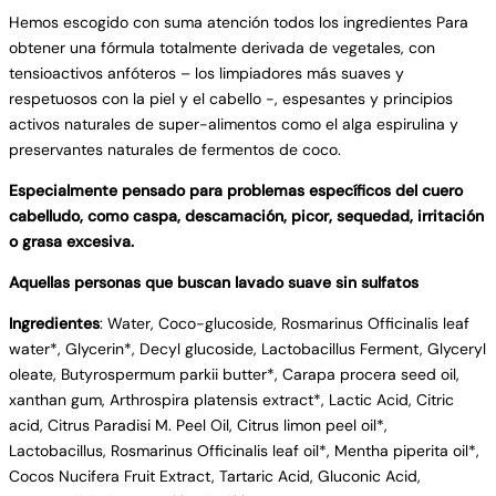
Hemos escogido con suma atención todos los ingredientes Para
obtener una fórmula totalmente derivada de vegetales, con
tensioactivos anfóteros – los limpiadores más suaves y
respetuosos con la piel y el cabello -, espesantes y principios
activos naturales de super-alimentos como el alga espirulina y
preservantes naturales de fermentos de coco.
Especialmente pensado para problemas específicos del cuero
cabelludo, como caspa, descamación, picor, sequedad, irritación
o grasa excesiva.
Aquellas personas que buscan lavado suave sin sulfatos
Ingredientes
: Water, Coco-glucoside, Rosmarinus Officinalis leaf
water*, Glycerin*, Decyl glucoside, Lactobacillus Ferment, Glyceryl
oleate, Butyrospermum parkii butter*, Carapa procera seed oil,
xanthan gum, Arthrospira platensis extract*, Lactic Acid, Citric
acid, Citrus Paradisi M. Peel Oil, Citrus limon peel oil*,
Lactobacillus, Rosmarinus Officinalis leaf oil*, Mentha piperita oil*,
Cocos Nucifera Fruit Extract, Tartaric Acid, Gluconic Acid,